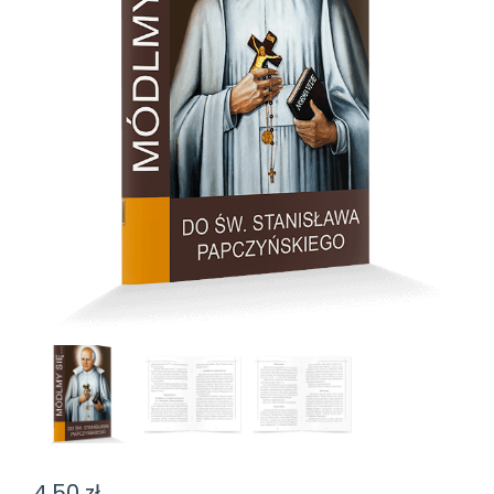
4,50
zł