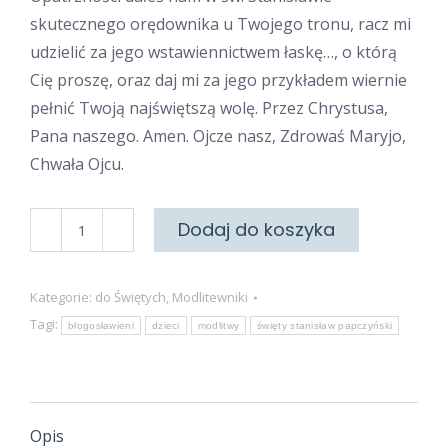
skutecznego orędownika u Twojego tronu, racz mi
udzielić za jego wstawiennictwem łaskę…, o którą
Cię proszę, oraz daj mi za jego przykładem wiernie
pełnić Twoją najświętszą wolę. Przez Chrystusa,
Pana naszego. Amen. Ojcze nasz, Zdrowaś Maryjo,
Chwała Ojcu.
ilość
Dodaj do koszyka
Do
Świętego
Kategorie:
do Świętych
,
Modlitewniki
Stanisława
Tagi:
błogosławieni
dzieci
modlitwy
święty stanisław papczyński
Papczyńskiego
Opis