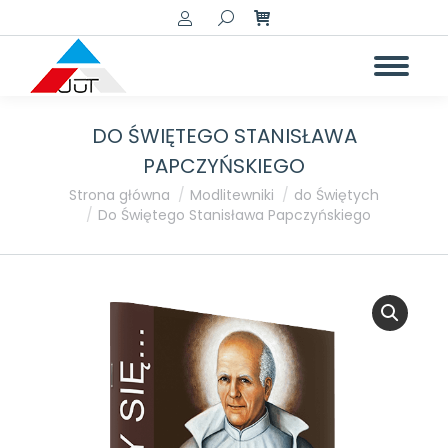
Szukaj:
DO ŚWIĘTEGO STANISŁAWA
PAPCZYŃSKIEGO
Jesteś tutaj:
Strona główna
Modlitewniki
do Świętych
Do Świętego Stanisława Papczyńskiego