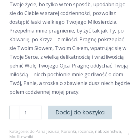
Twoje życie, bo tylko w ten sposób, upodabniając
się do Ciebie w szarej codzienności, pozwolisz
dostąpić łaski wielkiego Twojego Miłosierdzia.
Przepełnia mnie pragnienie, by żyć tak jak Ty, po
Kalwarię, po Krzyż – z miłości. Pragnę pokrzepiać
się Twoim Słowem, Twoim Ciałem, wpatrując się w
Twoje Serce, z wielką delikatnością i wrażliwością
pełnić Wolę Twojego Ojca. Pragnę oddychać Twoją
miłością – niech pochłonie mnie gorliwość o dom
Twój, Panie, a troska o zbawienie dusz niech będzie
polem codziennej mojej pracy.
ilość
Dodaj do koszyka
Drogi
Krzyżowe
Kategorie:
do Pana Jezusa
,
Koronki, różańce, nabożeństwa
,
i
Modlitewniki