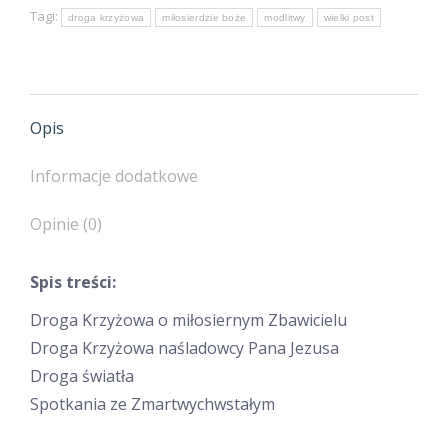
Droga
Tagi:
droga krzyżowa
miłosierdzie boże
modlitwy
wielki post
Światła
Opis
Informacje dodatkowe
Opinie (0)
Spis treści:
Droga Krzyżowa o miłosiernym Zbawicielu
Droga Krzyżowa naśladowcy Pana Jezusa
Droga światła
Spotkania ze Zmartwychwstałym