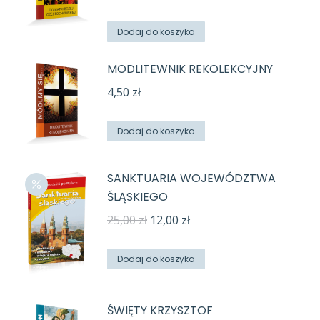
Dodaj do koszyka
MODLITEWNIK REKOLEKCYJNY
4,50
zł
Dodaj do koszyka
SANKTUARIA WOJEWÓDZTWA
ŚLĄSKIEGO
Pierwotna
Aktualna
25,00
zł
12,00
zł
cena
cena
wynosiła:
wynosi:
Dodaj do koszyka
25,00 zł.
12,00 zł.
ŚWIĘTY KRZYSZTOF