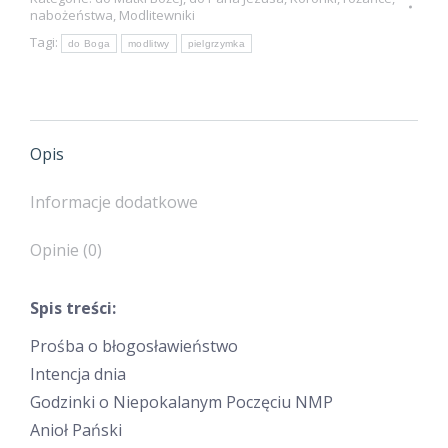
nabożeństwa
,
Modlitewniki
Tagi:
do Boga
modlitwy
pielgrzymka
Opis
Informacje dodatkowe
Opinie (0)
Spis treści:
Prośba o błogosławieństwo
Intencja dnia
Godzinki o Niepokalanym Poczęciu NMP
Anioł Pański