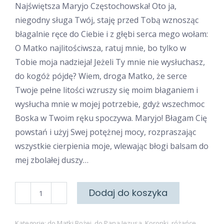
Najświętsza Maryjo Częstochowska! Oto ja,
niegodny sługa Twój, staję przed Tobą wznosząc
błagalnie ręce do Ciebie i z głębi serca mego wołam:
O Matko najlitościwsza, ratuj mnie, bo tylko w
Tobie moja nadzieja! Jeżeli Ty mnie nie wysłuchasz,
do kogóż pójdę? Wiem, droga Matko, że serce
Twoje pełne litości wzruszy się moim błaganiem i
wysłucha mnie w mojej potrzebie, gdyż wszechmoc
Boska w Twoim ręku spoczywa. Maryjo! Błagam Cię
powstań i użyj Swej potężnej mocy, rozpraszając
wszystkie cierpienia moje, wlewając błogi balsam do
mej zbolałej duszy…
ilość
Dodaj do koszyka
Na
pielgrzymce
Kategorie:
do Matki Bożej
,
do Pana Jezusa
,
Koronki, różańce,