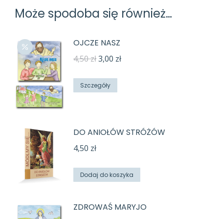
Może spodoba się również…
OJCZE NASZ
Pierwotna
Aktualna
4,50
zł
3,00
zł
cena
cena
wynosiła:
wynosi:
Szczegóły
4,50 zł.
3,00 zł.
DO ANIOŁÓW STRÓŻÓW
4,50
zł
Dodaj do koszyka
ZDROWAŚ MARYJO