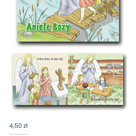
4,50
zł