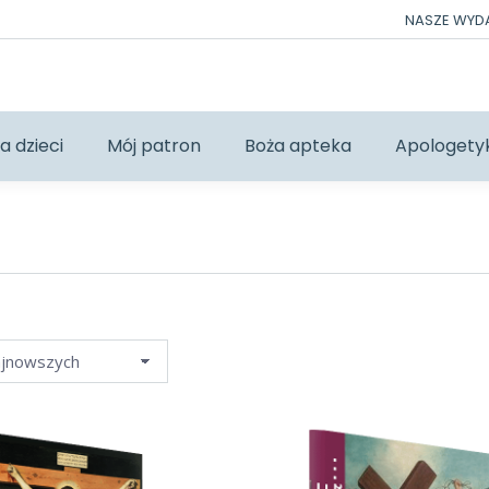
NASZE WY
a dzieci
Mój patron
Boża apteka
Apologety