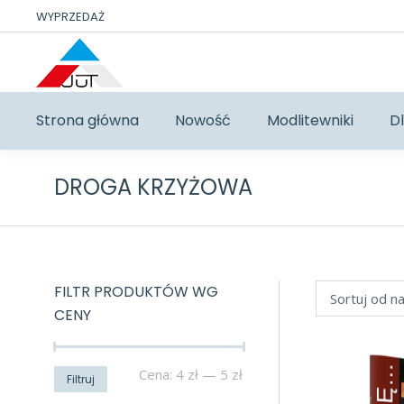
WYPRZEDAŻ
Strona główna
Nowość
Modlitewniki
Dl
DROGA KRZYŻOWA
FILTR PRODUKTÓW WG
CENY
Cena
Cena
Cena:
4 zł
—
5 zł
Filtruj
min
max