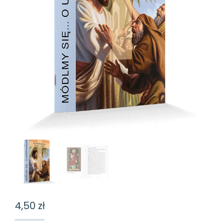
4,50
zł