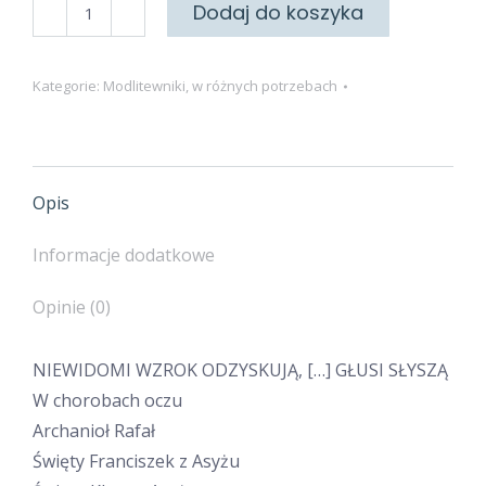
ilość
Dodaj do koszyka
w
chorobach
Kategorie:
Modlitewniki
,
w różnych potrzebach
oczu
i
uszu
Opis
Informacje dodatkowe
Opinie (0)
NIEWIDOMI WZROK ODZYSKUJĄ, […] GŁUSI SŁYSZĄ
W chorobach oczu
Archanioł Rafał
Święty Franciszek z Asyżu