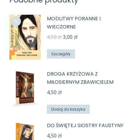
MODLITWY PORANNE I
WIECZORNE
Pierwotna
Aktualna
4,50
zł
3,00
zł
cena
cena
wynosiła:
wynosi:
Szczegóły
4,50 zł.
3,00 zł.
DROGA KRZYŻOWA Z
MIŁOSIERNYM ZBAWICIELEM
4,50
zł
Dodaj do koszyka
DO ŚWIĘTEJ SIOSTRY FAUSTYNY
4,50
zł