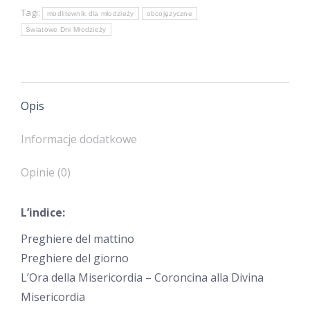
Tagi:
modlitewnik dla młodzieży
obcojęzyczne
La
Światowe Dni Młodzieży
Gioventù
/
Codziennik
młodych
Opis
po
włosku
Informacje dodatkowe
Opinie (0)
L’indice:
Preghiere del mattino
Preghiere del giorno
L’Ora della Misericordia – Coroncina alla Divina
Misericordia