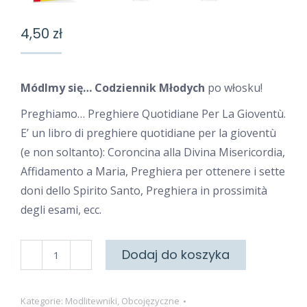
4,50
zł
Módlmy się… Codziennik Młodych
po włosku!
Preghiamo… Preghiere Quotidiane Per La Gioventù.
E’ un libro di preghiere quotidiane per la gioventù
(e non soltanto): Coroncina alla Divina Misericordia,
Affidamento a Maria, Preghiera per ottenere i sette
doni dello Spirito Santo, Preghiera in prossimità
degli esami, ecc.
ilość
Dodaj do koszyka
Preghiere
Quotidiane
Kategorie:
Modlitewniki
,
Obcojęzyczne
Per