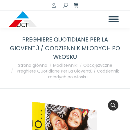
Szukaj:
PREGHIERE QUOTIDIANE PER LA
GIOVENTÙ / CODZIENNIK MŁODYCH PO
WŁOSKU
Jesteś tutaj:
Strona główna
Modlitewniki
Obcojęzyczne
Preghiere Quotidiane Per La Gioventù / Codziennik
młodych po włosku