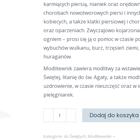
karmiących piersią, nianiek oraz orędown
chorobach nowotworowych piersi i inny
kobiecych, a także klatki piersiowej i cho
oraz oparzeniach. Zwyczajowo kojarzona 
ogniem – prosi się ją o pomoc w czasie p
wybuchów wulkanu, burz, trzęsień ziemi,
huraganów.
Modlitewnik zawiera modlitwy za wstawi
Świętej, litanię do św. Agaty, a także modl
uzdrowienie, w czasie nieszczęść oraz w i
pielęgniarek.
ilość
Dodaj do koszyka
Ze
świętą
Kategorie:
do Świętych
,
Modlitewniki
Agatą