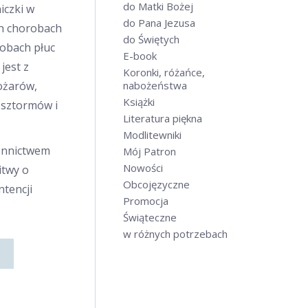
do Matki Bożej
iczki w
do Pana Jezusa
ch chorobach
do Świętych
robach płuc
E-book
jest z
Koronki, różańce,
ożarów,
nabożeństwa
Książki
 sztormów i
Literatura piękna
Modlitewniki
ennictwem
Mój Patron
Nowości
itwy o
Obcojęzyczne
ntencji
Promocja
Świąteczne
w różnych potrzebach