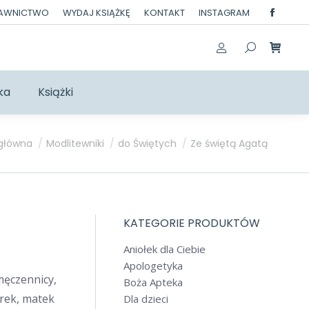
DAWNICTWO
WYDAJ KSIĄŻKĘ
KONTAKT
INSTAGRAM
Facebo
page
opens
in
ka
Książki
new
windo
utaj:
 główna
Modlitewniki
do Świętych
Ze świętą Agatą
KATEGORIE PRODUKTÓW
Aniołek dla Ciebie
Apologetyka
męczennicy,
Boża Apteka
arek, matek
Dla dzieci