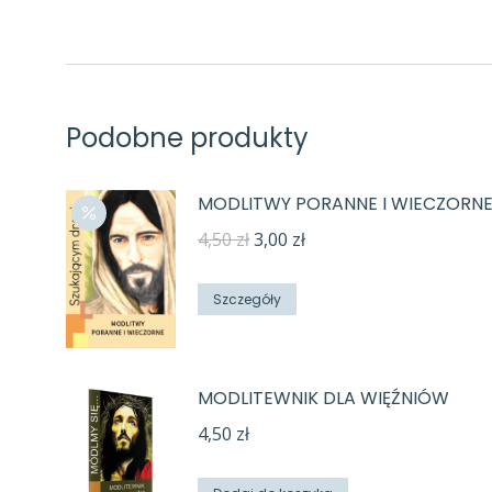
Podobne produkty
MODLITWY PORANNE I WIECZORN
Pierwotna
Aktualna
4,50
zł
3,00
zł
cena
cena
wynosiła:
wynosi:
Szczegóły
4,50 zł.
3,00 zł.
MODLITEWNIK DLA WIĘŹNIÓW
4,50
zł