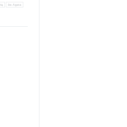
tą
św. Agata