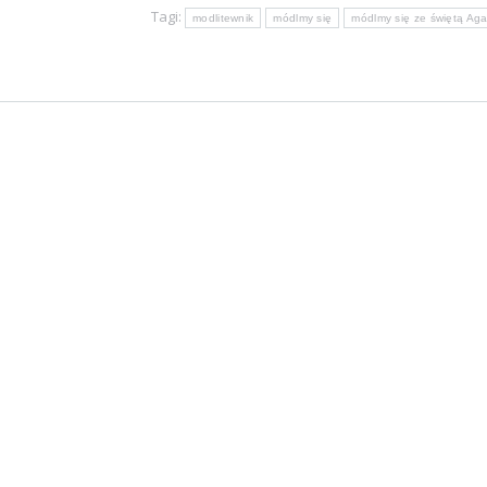
Tagi:
modlitewnik
módlmy się
módlmy się ze świętą Aga