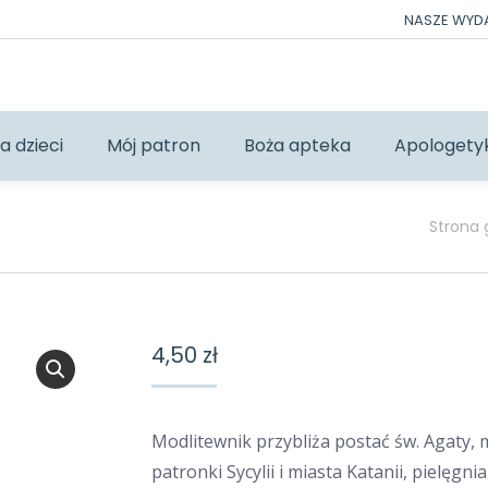
NASZE WY
a dzieci
Mój patron
Boża apteka
Apologety
Jesteś t
Strona
4,50
zł
Modlitewnik przybliża postać św. Agaty, 
patronki Sycylii i miasta Katanii, pielęgni