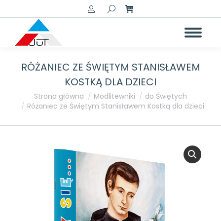
Szukaj:
RÓŻANIEC ZE ŚWIĘTYM STANISŁAWEM
KOSTKĄ DLA DZIECI
Jesteś tutaj:
Strona główna
Modlitewniki
do Świętych
Różaniec ze Świętym Stanisławem Kostką dla dzieci