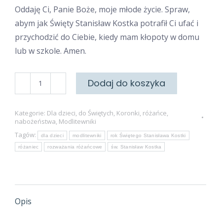
Oddaję Ci, Panie Boże, moje młode życie. Spraw,
abym jak Święty Stanisław Kostka potrafił Ci ufać i
przychodzić do Ciebie, kiedy mam kłopoty w domu
lub w szkole. Amen.
ilość
Dodaj do koszyka
Różaniec
ze
Kategorie:
Dla dzieci
,
do Świętych
,
Koronki, różańce,
Świętym
nabożeństwa
,
Modlitewniki
Stanisławem
Tagów:
dla dzieci
modlitewniki
rok Świętego Stanisława Kostki
Kostką
różaniec
rozważania różańcowe
św. Stanisław Kostka
dla
dzieci
Opis