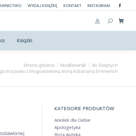
DAWNICTWO
WYDAJ KSIĄŻKĘ
KONTAKT
INSTAGRAM
Facebo
page
opens
in
ka
Książki
new
windo
Strona główna
Modlitewniki
do Świętych
ga Krzyżowa z błogosławioną Anną Katarzyną Emmerich
KATEGORIE PRODUKTÓW
Aniołek dla Ciebie
Apologetyka
gosławionej
Boża Apteka