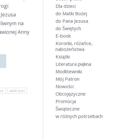
rogi
Dla dzieci
do Matki Bożej
 Jezusa
do Pana Jezusa
Oliwnym na
do Świętych
ławionej Anny
E-book
Koronki, różańce,
nabożeństwa
Książki
Literatura piękna
Modlitewniki
Mój Patron
Nowości
ich
wielki post
Obcojęzyczne
Promocja
Świąteczne
w różnych potrzebach