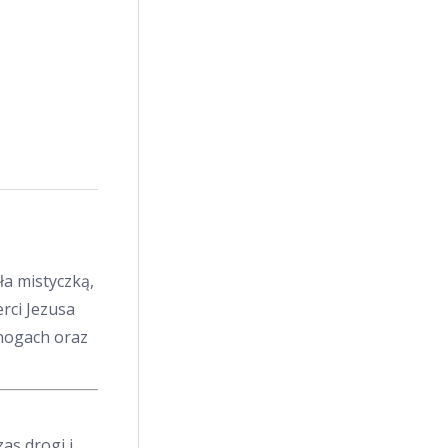
ła mistyczką,
rci Jezusa
 nogach oraz
as drogi i