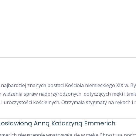
jbardziej znanych postaci Kościoła niemieckiego XIX w. By
ar widzenia spraw nadprzyrodzonych, dotyczących męki i śmie
 i uroczystości kościelnych. Otrzymała stygmaty na rękach i
ogosławioną Anną Katarzyną Emmerich
erich nieustannie wpatrywała się w mękę Chrystusa podcz