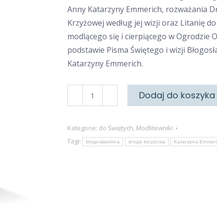
Anny Katarzyny Emmerich, rozważania D
Krzyżowej według jej wizji oraz Litanię do
modlącego się i cierpiącego w Ogrodzie 
podstawie Pisma Świętego i wizji Błogos
Katarzyny Emmerich.
ilość
Dodaj do koszyka
Droga
Krzyżowa
Kategorie:
do Świętych
,
Modlitewniki
z
Tagi:
błogosławiona
droga krzyżowa
Katarzyna Emmer
błogosławioną
Anną
Katarzyną
Emmerich