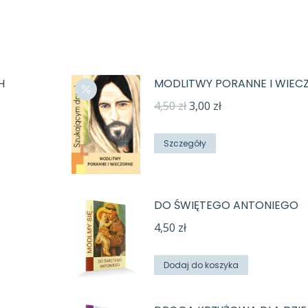
H
MODLITWY PORANNE I WIEC
Pierwotna
Aktualna
4,50
zł
3,00
zł
cena
cena
wynosiła:
wynosi:
Szczegóły
4,50 zł.
3,00 zł.
DO ŚWIĘTEGO ANTONIEGO
4,50
zł
Dodaj do koszyka