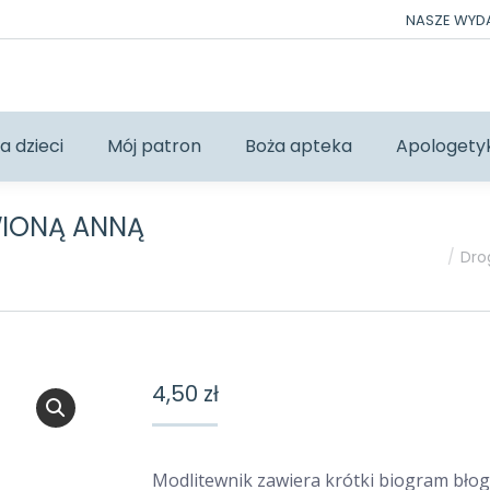
NASZE WY
a dzieci
Mój patron
Boża apteka
Apologety
IONĄ ANNĄ
Jesteś tutaj:
Dro
4,50
zł
Modlitewnik zawiera krótki biogram bło