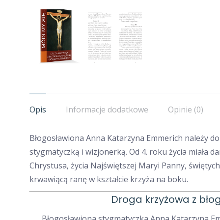
Opis
Informacje dodatkowe
Opinie (0)
Błogosławiona Anna Katarzyna Emmerich należy do na
stygmatyczką i wizjonerką. Od 4. roku życia miała d
Chrystusa, życia Najświętszej Maryi Panny, świętych
krwawiącą ranę w kształcie krzyża na boku.
Droga krzyżowa z bł
Błogosławiona stygmatyczka Anna Katarzyna Emm