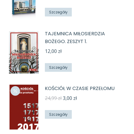
cena
cena
wynosiła:
wynosi:
Szczegóły
32,00 zł.
10,00 zł.
TAJEMNICA MIŁOSIERDZIA
BOŻEGO. ZESZYT 1.
12,00
zł
Szczegóły
KOŚCIÓŁ W CZASIE PRZEŁOMU
Pierwotna
Aktualna
24,99
zł
3,00
zł
cena
cena
wynosiła:
wynosi:
Szczegóły
24,99 zł.
3,00 zł.