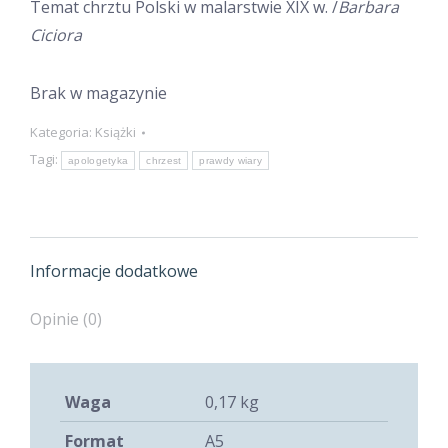
Temat chrztu Polski w malarstwie XIX w. /
Barbara
Ciciora
Brak w magazynie
Kategoria:
Książki
Tagi:
apologetyka
chrzest
prawdy wiary
Informacje dodatkowe
Opinie (0)
Waga
0,17 kg
Format
A5