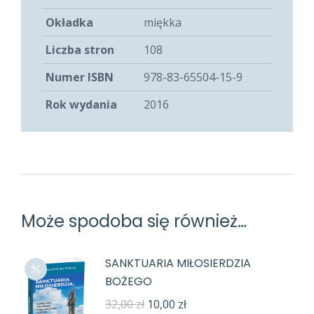
Okładka
miękka
Liczba stron
108
Numer ISBN
978-83-65504-15-9
Rok wydania
2016
Może spodoba się również…
SANKTUARIA MIŁOSIERDZIA
BOŻEGO
Pierwotna
Aktualna
32,00
zł
10,00
zł