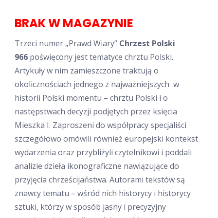
wynosiła:
wynosi:
BRAK W MAGAZYNIE
12,00 zł.
5,00 zł.
Trzeci numer „Prawd Wiary”
Chrzest Polski
966
poświęcony jest tematyce chrztu Polski.
Artykuły w nim zamieszczone traktują o
okolicznościach jednego z najważniejszych w
historii Polski momentu – chrztu Polski i o
następstwach decyzji podjętych przez księcia
Mieszka I. Zaproszeni do współpracy specjaliści
szczegółowo omówili również europejski kontekst
wydarzenia oraz przybliżyli czytelnikowi i poddali
analizie dzieła ikonograficzne nawiązujące do
przyjęcia chrześcijaństwa. Autorami tekstów są
znawcy tematu – wśród nich historycy i historycy
sztuki, którzy w sposób jasny i precyzyjny