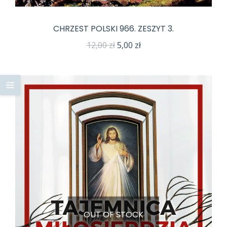
CHRZEST POLSKI 966. ZESZYT 3.
Pierwotna
Aktualna
12,00
zł
5,00
zł
cena
cena
wynosiła:
wynosi:
12,00 zł.
5,00 zł.
OUT OF STOCK