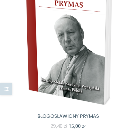
BŁOGOSŁAWIONY PRYMAS
Pierwotna
Aktualna
29,40
zł
15,00
zł
cena
cena