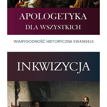
WIARYGODNOŚĆ HISTORYCZNA EWANGELII