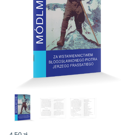
4,50
zł