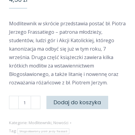
Modlitewnik w skrócie przedstawia postać bł. Piotra
Jerzego Frassatiego – patrona młodzieży,
studentów, ludzi gór i Akcji Katolickiej, którego
kanonizacja ma odbyć się już w tym roku, 7
września. Druga część książeczki zawiera kilka
krótkich modlitw za wstawiennictwem
Błogosławionego, a także litanię i nowennę oraz
rozważania różańcowe z bł. Piotrem Jerzym.
ilość
Dodaj do koszyka
Za
wstawiennictwem
Kategorie:
Modlitewniki
,
Nowości
bł.
Tag:
błogosławiony piotr jerzy frassati
Piotra