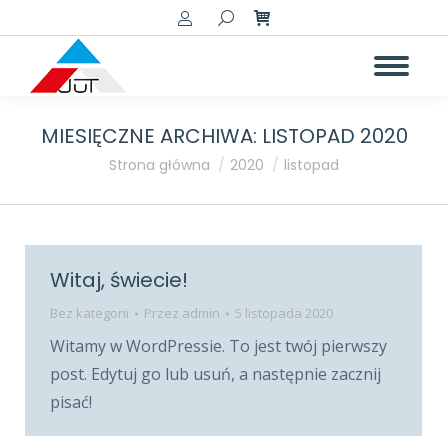
Szukaj:
MIESIĘCZNE ARCHIWA:
LISTOPAD 2020
Jesteś tutaj:
Strona główna
2020
listopad
Witaj, świecie!
Bez kategorii
Przez
admin
5 listopada 2020
Witamy w WordPressie. To jest twój pierwszy
post. Edytuj go lub usuń, a następnie zacznij
pisać!