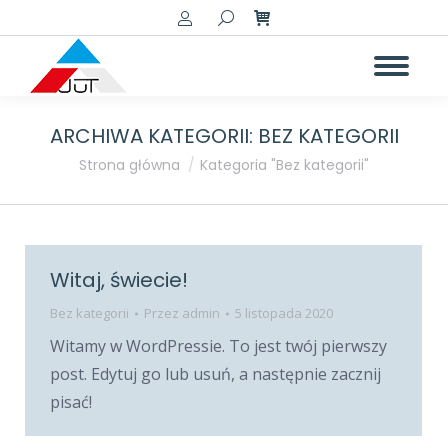
Szukaj:
ARCHIWA KATEGORII:
BEZ KATEGORII
Jesteś tutaj:
Strona główna
Kategoria "Bez kategorii"
Witaj, świecie!
Bez kategorii
Przez
admin
5 listopada 2020
Witamy w WordPressie. To jest twój pierwszy
post. Edytuj go lub usuń, a następnie zacznij
pisać!