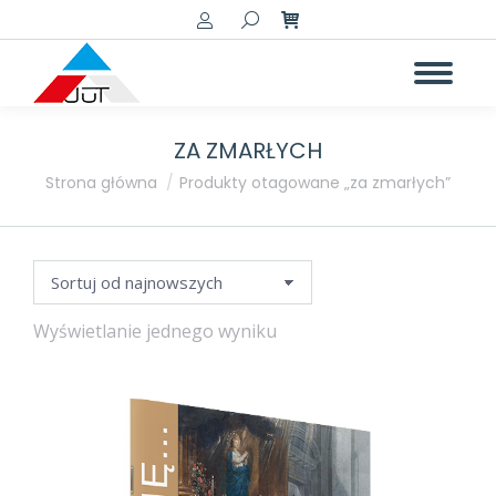
Szukaj:
ZA ZMARŁYCH
a
a
Jesteś tutaj:
Strona główna
Produkty otagowane „za zmarłych”
Wyświetlanie jednego wyniku