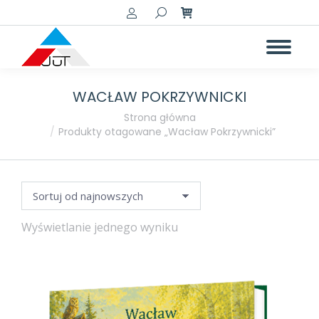
Szukaj:
WACŁAW POKRZYWNICKI
a
a
Jesteś tutaj:
Strona główna
Produkty otagowane „Wacław Pokrzywnicki”
Wyświetlanie jednego wyniku