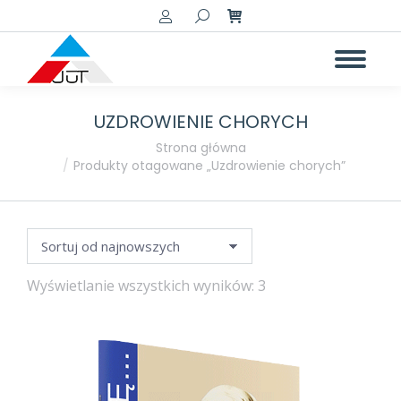
Szukaj:
UZDROWIENIE CHORYCH
a
a
Jesteś tutaj:
Strona główna
Produkty otagowane „Uzdrowienie chorych”
Posortowane
Wyświetlanie wszystkich wyników: 3
według
najnowszych