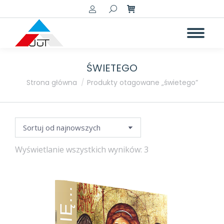
Szukaj:
ŚWIETEGO
a
a
Jesteś tutaj:
Strona główna
Produkty otagowane „świetego”
Posortowane
Wyświetlanie wszystkich wyników: 3
według
najnowszych