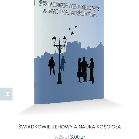
ŚWIADKOWIE JEHOWY A NAUKA KOŚCIOŁA
Pierwotna
Aktualna
5,25
zł
3,00
zł