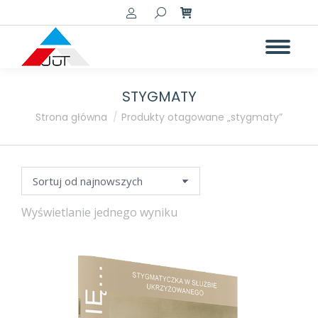
Szukaj:
STYGMATY
a
a
Jesteś tutaj:
Strona główna
Produkty otagowane „stygmaty”
Wyświetlanie jednego wyniku