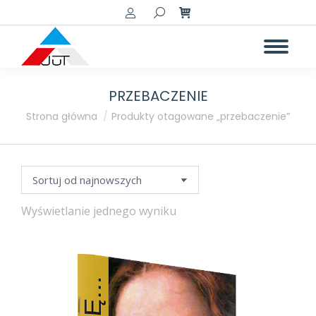
Szukaj:
PRZEBACZENIE
a
a
Jesteś tutaj:
Strona główna
Produkty otagowane „przebaczenie”
Wyświetlanie jednego wyniku