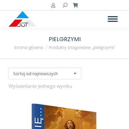
Szukaj:
PIELGRZYMI
a
a
Jesteś tutaj:
Strona główna
Produkty otagowane „pielgrzymi”
Wyświetlanie jednego wyniku