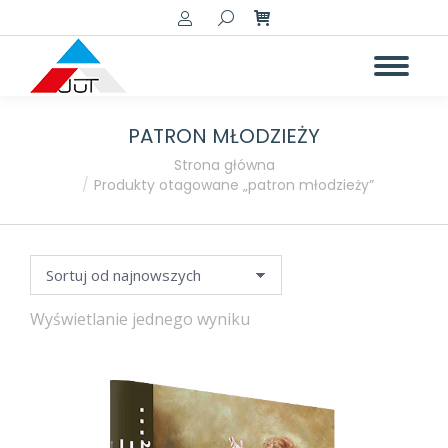
Szukaj:
PATRON MŁODZIEŻY
a
a
Jesteś tutaj:
Strona główna
Produkty otagowane „patron młodzieży”
Wyświetlanie jednego wyniku