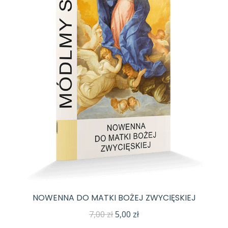
NOWENNA DO MATKI BOŻEJ ZWYCIĘSKIEJ
Pierwotna
Aktualna
7,00
zł
5,00
zł
cena
cena