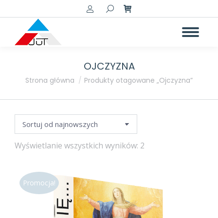
Szukaj:
OJCZYZNA
a
a
Jesteś tutaj:
Strona główna
Produkty otagowane „Ojczyzna”
Posortowane
Wyświetlanie wszystkich wyników: 2
według
najnowszych
Promocja!