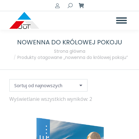
Szukaj:
NOWENNA DO KRÓLOWEJ POKOJU
a
a
Jesteś tutaj:
Strona główna
Produkty otagowane „nowenna do królowej pokoju”
Posortowane
Wyświetlanie wszystkich wyników: 2
według
najnowszych