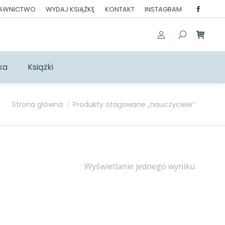
DAWNICTWO
WYDAJ KSIĄŻKĘ
KONTAKT
INSTAGRAM
Facebo
page
opens
in
ka
Książki
new
windo
Jesteś tutaj:
Strona główna
Produkty otagowane „nauczyciele”
Wyświetlanie jednego wyniku