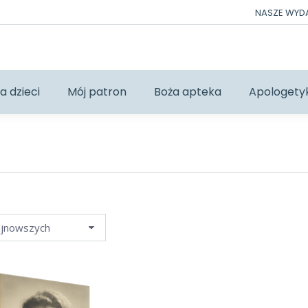
NASZE WY
a dzieci
Mój patron
Boża apteka
Apologety