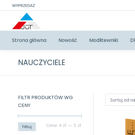
WYPRZEDAŻ
Strona główna
Nowość
Modlitewniki
Dl
NAUCZYCIELE
FILTR PRODUKTÓW WG
CENY
Cena
Cena
Cena:
4 zł
—
5 zł
Filtruj
min
max