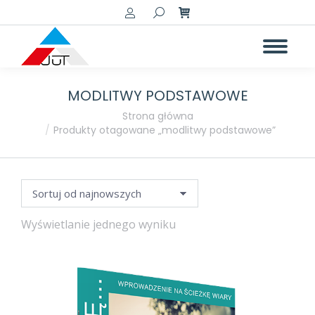
Szukaj:
MODLITWY PODSTAWOWE
a
a
Jesteś tutaj:
Strona główna
Produkty otagowane „modlitwy podstawowe”
Wyświetlanie jednego wyniku