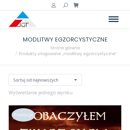
Szukaj:
MODLITWY EGZORCYSTYCZNE
Jesteś tutaj:
Strona główna
Produkty otagowane „modlitwy egzorcystyczne”
Wyświetlanie jednego wyniku
Promocja!