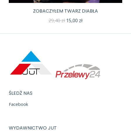
ZOBACZYŁEM TWARZ DIABŁA
Pierwotna
Aktualna
29,40
zł
15,00
zł
cena
cena
wynosiła:
wynosi:
29,40 zł.
15,00 zł.
ŚLEDŹ NAS
Facebook
WYDAWNICTWO JUT