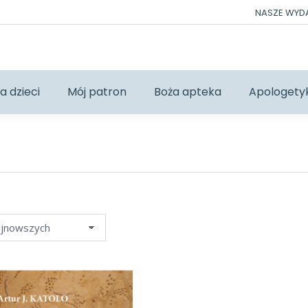
NASZE WY
a dzieci
Mój patron
Boża apteka
Apologety