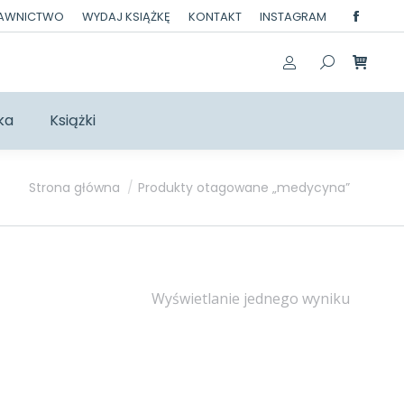
DAWNICTWO
WYDAJ KSIĄŻKĘ
KONTAKT
INSTAGRAM
Facebo
page
opens
in
ka
Książki
new
windo
Jesteś tutaj:
Strona główna
Produkty otagowane „medycyna”
Wyświetlanie jednego wyniku