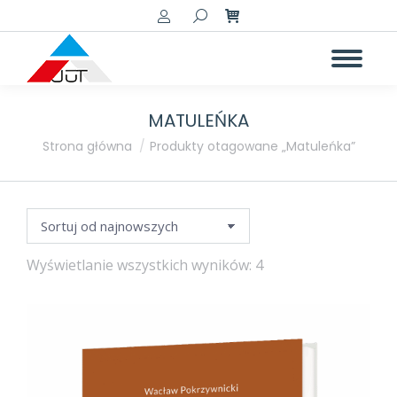
Szukaj:
MATULEŃKA
a
a
Jesteś tutaj:
Strona główna
Produkty otagowane „Matuleńka”
Posortowane
Wyświetlanie wszystkich wyników: 4
według
najnowszych