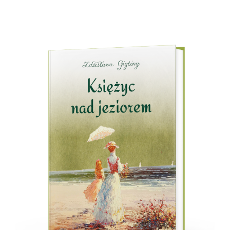
cen:
od
31,50 zł
do
42,00 zł