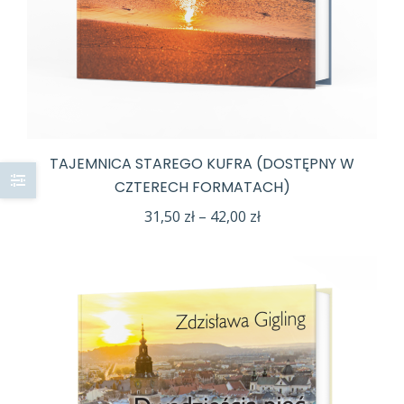
TAJEMNICA STAREGO KUFRA (DOSTĘPNY W
CZTERECH FORMATACH)
Zakres
31,50
zł
–
42,00
zł
cen:
od
31,50 zł
do
42,00 zł