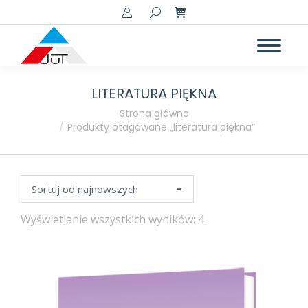
Szukaj:
LITERATURA PIĘKNA
a
a
Jesteś tutaj:
Strona główna
Produkty otagowane „literatura piękna”
Posortowane
Wyświetlanie wszystkich wyników: 4
według
najnowszych