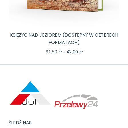
KSIĘŻYC NAD JEZIOREM (DOSTĘPNY W CZTERECH
FORMATACH)
Zakres
31,50
zł
–
42,00
zł
cen:
od
31,50 zł
do
42,00 zł
ŚLEDŹ NAS