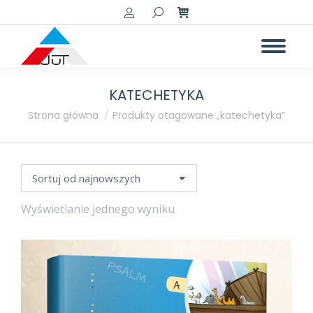
Szukaj:
KATECHETYKA
Jesteś tutaj:
Strona główna
Produkty otagowane „katechetyka”
Wyświetlanie jednego wyniku