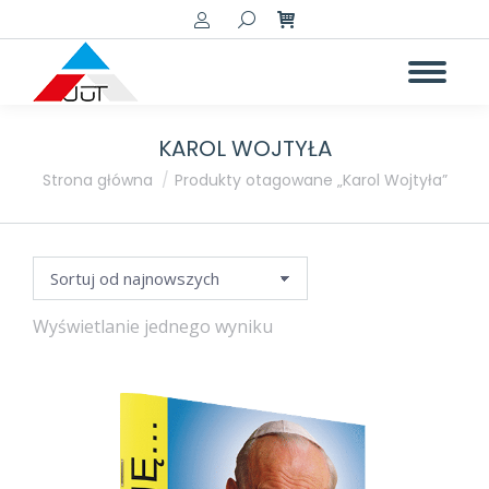
Szukaj:
KAROL WOJTYŁA
a
a
Jesteś tutaj:
Strona główna
Produkty otagowane „Karol Wojtyła”
Wyświetlanie jednego wyniku