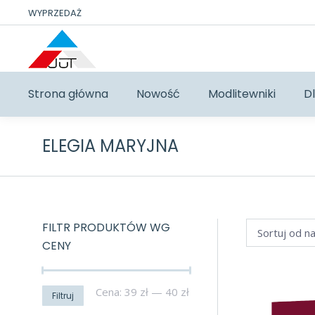
WYPRZEDAŻ
Strona główna
Nowość
Modlitewniki
Dl
ELEGIA MARYJNA
FILTR PRODUKTÓW WG
CENY
Cena
Cena
Cena:
39 zł
—
40 zł
Filtruj
min
max