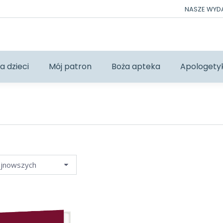
NASZE WY
a dzieci
Mój patron
Boża apteka
Apologety