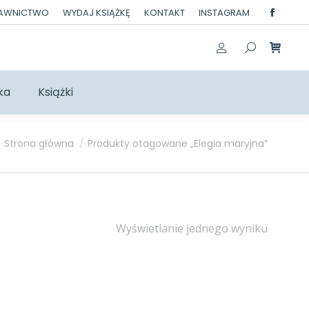
DAWNICTWO
WYDAJ KSIĄŻKĘ
KONTAKT
INSTAGRAM
Facebo
page
opens
in
ka
Książki
new
windo
Jesteś tutaj:
Strona główna
Produkty otagowane „Elegia maryjna”
Wyświetlanie jednego wyniku