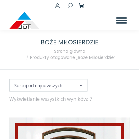
Szukaj:
BOŻE MIŁOSIERDZIE
a
a
Jesteś tutaj:
Strona główna
Produkty otagowane „Boże Miłosierdzie”
Posortowane
Wyświetlanie wszystkich wyników: 7
według
najnowszych