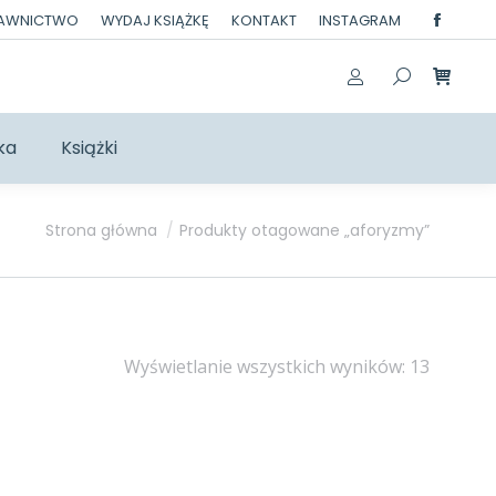
DAWNICTWO
WYDAJ KSIĄŻKĘ
KONTAKT
INSTAGRAM
Facebo
page
opens
in
ka
Książki
new
windo
Jesteś tutaj:
Strona główna
Produkty otagowane „aforyzmy”
Posort
Wyświetlanie wszystkich wyników: 13
według
najnow