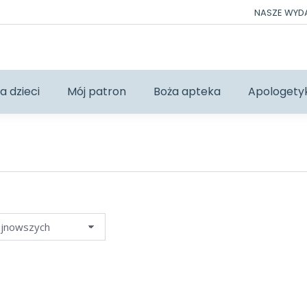
NASZE WY
a dzieci
Mój patron
Boża apteka
Apologety