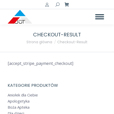
Szukaj:
CHECKOUT-RESULT
Jesteś tutaj:
Strona główna
Checkout-Result
[accept_stripe_payment_checkout]
KATEGORIE PRODUKTÓW
Aniołek dla Ciebie
Apologetyka
Boża Apteka
Dla dzieci