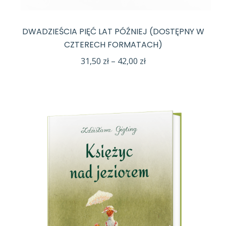
DWADZIEŚCIA PIĘĆ LAT PÓŹNIEJ (DOSTĘPNY W
CZTERECH FORMATACH)
Zakres
31,50
zł
–
42,00
zł
cen:
od
31,50 zł
do
42,00 zł