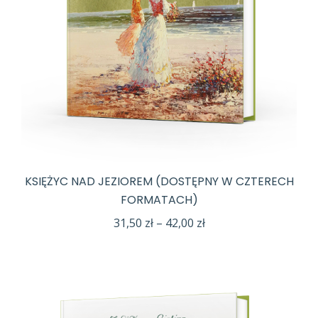
KSIĘŻYC NAD JEZIOREM (DOSTĘPNY W CZTERECH
FORMATACH)
Zakres
31,50
zł
–
42,00
zł
cen:
od
31,50 zł
do