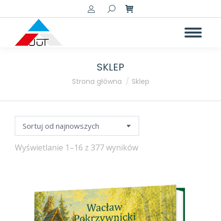
Szukaj:
SKLEP
a
a
Jesteś tutaj:
Strona główna
Sklep
Posortowane
Wyświetlanie 1–16 z 377 wyników
według
najnowszych