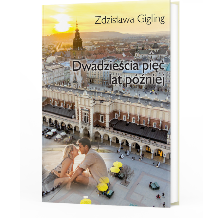
31,50 zł
do
42,00 zł