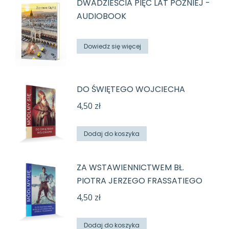
DWADZIEŚCIA PIĘĆ LAT PÓŹNIEJ -
ma
do
stronie
AUDIOBOOK
wiele
42,00 zł
produktu
wariantów.
Opcje
Dowiedz się więcej
można
wybrać
DO ŚWIĘTEGO WOJCIECHA
na
stronie
4,50
zł
produktu
Dodaj do koszyka
ZA WSTAWIENNICTWEM BŁ.
PIOTRA JERZEGO FRASSATIEGO
4,50
zł
Dodaj do koszyka