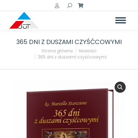
Szukaj:
365 DNI Z DUSZAMI CZYŚĆCOWYMI
Jesteś tutaj:
Strona główna
Nowości
365 dni z duszami czyśćcowymi