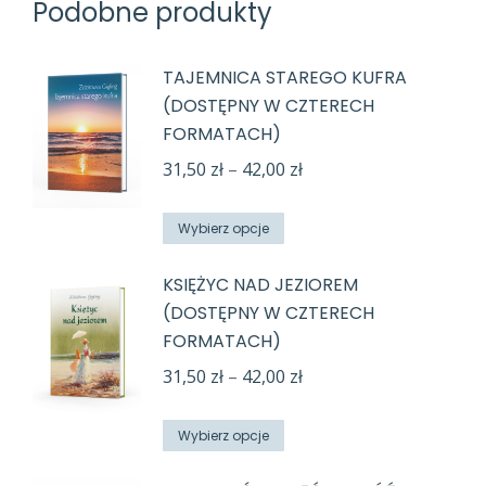
Podobne produkty
TAJEMNICA STAREGO KUFRA
(DOSTĘPNY W CZTERECH
FORMATACH)
Zakres
31,50
zł
–
42,00
zł
cen:
Ten
od
Wybierz opcje
produkt
31,50 zł
KSIĘŻYC NAD JEZIOREM
ma
do
(DOSTĘPNY W CZTERECH
wiele
42,00 zł
FORMATACH)
wariantów.
Zakres
31,50
zł
–
42,00
zł
Opcje
cen:
można
Ten
od
Wybierz opcje
wybrać
produkt
31,50 zł
na