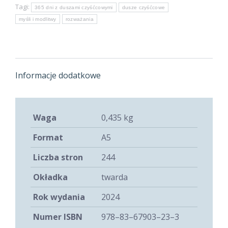
Tagi:
365 dni z duszami czyśćcowymi
dusze czyśćcowe
duszami
myśli i modlitwy
rozważania
czyśćcowymi
Informacje dodatkowe
Waga
0,435 kg
Format
A5
Liczba stron
244
Okładka
twarda
Rok wydania
2024
Numer ISBN
978–83–67903–23–3