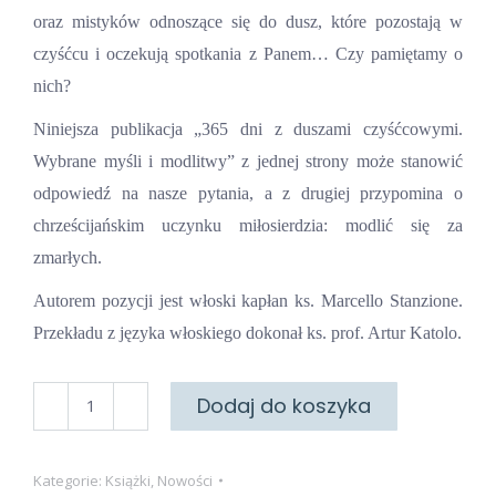
oraz mistyków odnoszące się do dusz, które pozostają w
czyśćcu i oczekują spotkania z Panem… Czy pamiętamy o
nich?
Niniejsza publikacja „365 dni z duszami czyśćcowymi.
Wybrane myśli i modlitwy” z jednej strony może stanowić
odpowiedź na nasze pytania, a z drugiej przypomina o
chrześcijańskim uczynku miłosierdzia: modlić się za
zmarłych.
Autorem pozycji jest włoski kapłan ks. Marcello Stanzione.
Przekładu z języka włoskiego dokonał ks. prof. Artur Katolo.
ilość
Dodaj do koszyka
365
dni
Kategorie:
Książki
,
Nowości
z