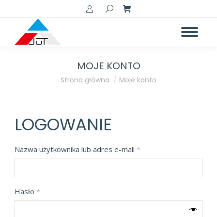
Szukaj:
MOJE KONTO
Jesteś tutaj:
Strona główna
Moje konto
LOGOWANIE
Wymagane
Nazwa użytkownika lub adres e-mail
*
Wymagane
Hasło
*