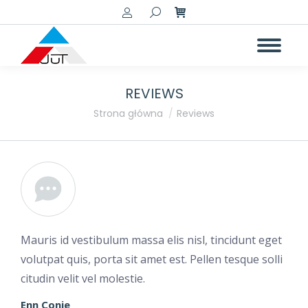
Szukaj:
REVIEWS
Jesteś tutaj:
Strona główna
Reviews
Mauris id vestibulum massa elis nisl, tincidunt eget
volutpat quis, porta sit amet est. Pellen tesque solli
citudin velit vel molestie.
Enn Conie