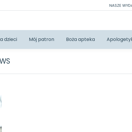
NASZE WY
a dzieci
Mój patron
Boża apteka
Apologety
EWS