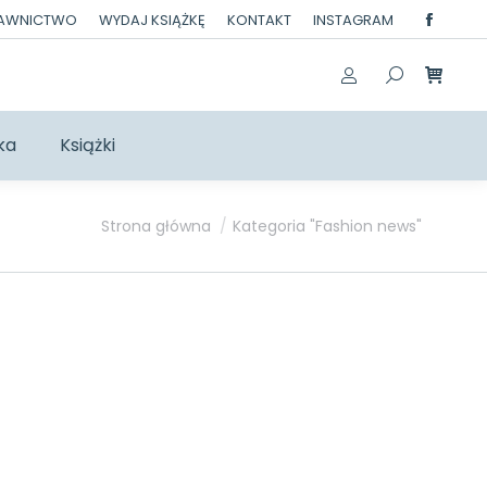
DAWNICTWO
WYDAJ KSIĄŻKĘ
KONTAKT
INSTAGRAM
Facebo
page
opens
in
ka
Książki
new
windo
Jesteś tutaj:
Strona główna
Kategoria "Fashion news"